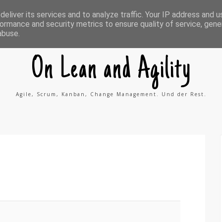
ing
Kontakt
Impressum
A
eliver its services and to analyze traffic. Your IP address and 
g
ormance and security metrics to ensure quality of service, gen
i
l
abuse.
e
P
r
o
On Lean and Agility
c
e
s
s
Agile, Scrum, Kanban, Change Management. Und der Rest.