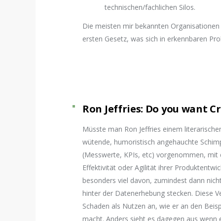
technischen/fachlichen Silos.
Die meisten mir bekannten Organisationen d
ersten Gesetz, was sich in erkennbaren Prob
Ron Jeffries: Do you want C
Müsste man Ron Jeffries einem literarischen
wütende, humoristisch angehauchte Schimpft
(Messwerte, KPIs, etc) vorgenommen, mit d
Effektivität oder Agilität ihrer Produktentwi
besonders viel davon, zumindest dann nich
hinter der Datenerhebung stecken. Diese V
Schaden als Nutzen an, wie er an den Beis
macht. Anders sieht es dagegen aus wenn es