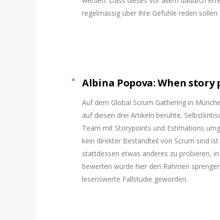
werden. Dass dieses vor allem dadurch errei
regelmässig über ihre Gefühle reden sollen s
Albina Popova: When story 
Auf dem Global Scrum Gathering in München
auf diesen drei Artikeln beruhte. Selbstkriti
Team mit Storypoints und Estimations umge
kein direkter Bestandteil von Scrum sind is
stattdessen etwas anderes zu probieren, i
bewerten würde hier den Rahmen sprengen, 
lesenswerte Fallstudie geworden.