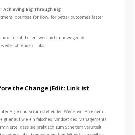
r Achieving Big Through Big
stment, optimise for flow, for better outcomes faster
r damit meint. Lesenswert nicht nur wegen der
 weiterführenden Links.
ore the Change (Edit: Link ist
hinter Agile und Scrum stehenden Werte ein. An einem
zeigt er auf wie ein falsches Mindset des Managements
minierte, dass sie praktisch zum Scheitern verurteilt
 Betrachtung - das Management handelt nicht so weil es