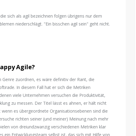
ie sich als agil bezeichnen folgen übrigens nur dem
lemen niederschlägt. "Ein bisschen agil sein" geht nicht.
rappy Agile?
 Genre zuordnen, es wäre definitiv der Rant, die
irade. In diesem Fall hat er sich die Metriken
enen viele Unternehmen versuchen die Produktivität,
cklung zu messen. Der Titel lässt es ahnen, er hält nicht
t wenn es übergeordnete Organisationsebenen sind die
ersuche richten seiner (und meiner) Meinung nach mehr
pielen von dreiundzwanzig verschiedenen Metriken klar
 ein Entwicklungsteam selbst ist, das sich mit Hilfe von