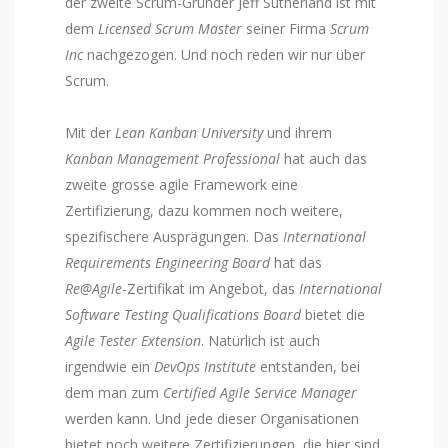
der zweite Scrum-Gründer Jeff Sutherland ist mit
dem
Licensed Scrum Master
seiner Firma
Scrum
Inc
nachgezogen. Und noch reden wir nur über
Scrum.
Mit der
Lean Kanban University
und ihrem
Kanban Management Professional
hat auch das
zweite grosse agile Framework eine
Zertifizierung, dazu kommen noch weitere,
spezifischere Ausprägungen. Das
International
Requirements Engineering Board
hat das
Re@Agile
-Zertifikat im Angebot, das
International
Software Testing Qualifications Board
bietet die
Agile Tester Extension
. Natürlich ist auch
irgendwie ein
DevOps Institute
entstanden, bei
dem man zum
Certified Agile Service Manager
werden kann. Und jede dieser Organisationen
bietet noch weitere Zertifizierungen, die hier sind