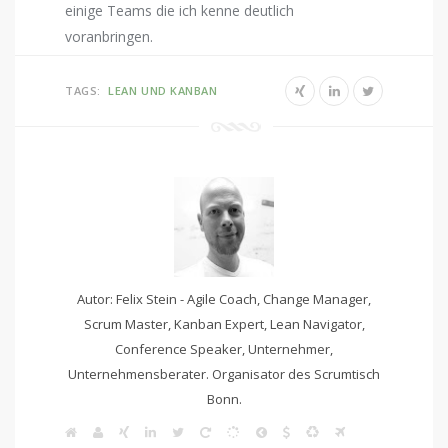
einige Teams die ich kenne deutlich
voranbringen.
TAGS:
LEAN UND KANBAN
Autor: Felix Stein - Agile Coach, Change Manager,
Scrum Master, Kanban Expert, Lean Navigator,
Conference Speaker, Unternehmer,
Unternehmensberater. Organisator des Scrumtisch
Bonn.
W
A
X
L
T
S
S
L
S
K
F
e
g
i
i
w
c
c
e
A
a
l