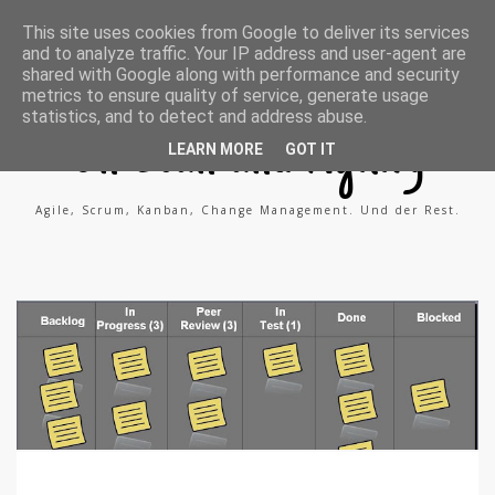
A
X
L
This site uses cookies from Google to deliver its services
g
i
i
and to analyze traffic. Your IP address and user-agent are
i
n
n
l
g
k
shared with Google along with performance and security
e
e
metrics to ensure quality of service, generate usage
P
d
statistics, and to detect and address abuse.
r
i
o
n
On Lean and Agility
c
LEARN MORE
GOT IT
e
s
s
Agile, Scrum, Kanban, Change Management. Und der Rest.