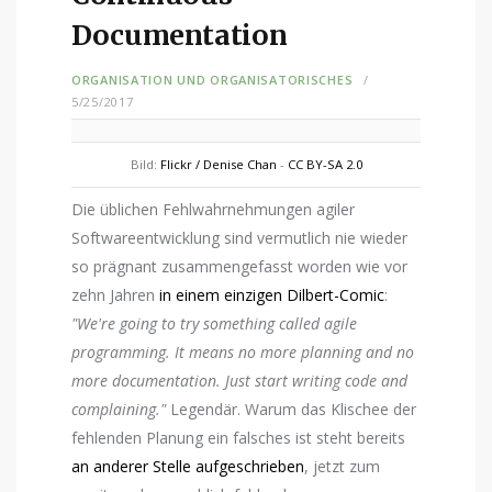
Documentation
ORGANISATION UND ORGANISATORISCHES
5/25/2017
Bild:
Flickr / Denise Chan
-
CC BY-SA 2.0
Die üblichen Fehlwahrnehmungen agiler
Softwareentwicklung sind vermutlich nie wieder
so prägnant zusammengefasst worden wie vor
zehn Jahren
in einem einzigen Dilbert-Comic
:
"We're going to try something called agile
programming. It means no more planning and no
more documentation. Just start writing code and
complaining."
Legendär. Warum das Klischee der
fehlenden Planung ein falsches ist steht bereits
an anderer Stelle aufgeschrieben
, jetzt zum