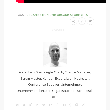
TAGS:
ORGANISATION UND ORGANISATORISCHES
Autor: Felix Stein - Agile Coach, Change Manager,
Scrum Master, Kanban Expert, Lean Navigator,
Conference Speaker, Unternehmer,
Unternehmensberater. Organisator des Scrumtisch
Bonn.
W
A
X
L
T
S
S
L
S
K
F
e
g
i
i
w
c
c
e
A
a
l