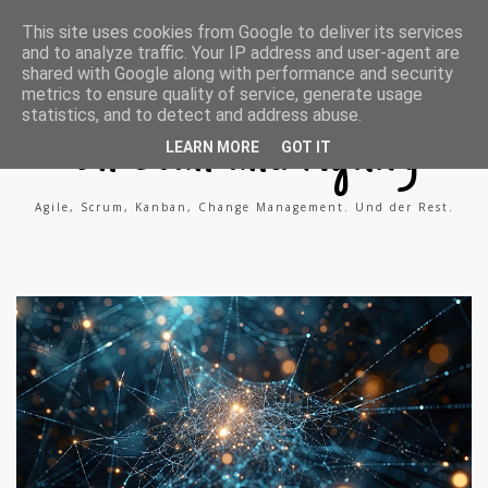
A
X
L
This site uses cookies from Google to deliver its services
g
i
i
and to analyze traffic. Your IP address and user-agent are
i
n
n
l
g
k
shared with Google along with performance and security
e
e
metrics to ensure quality of service, generate usage
P
d
statistics, and to detect and address abuse.
r
i
o
n
On Lean and Agility
c
LEARN MORE
GOT IT
e
s
s
Agile, Scrum, Kanban, Change Management. Und der Rest.