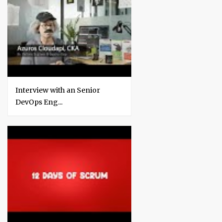
e
m
m
y
y
Interview with an Senior
DevOps Eng...