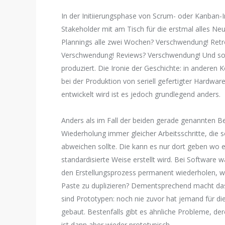
In der Initiierungsphase von Scrum- oder Kanban
Stakeholder mit am Tisch für die erstmal alles N
Plannings alle zwei Wochen? Verschwendung! Ret
Verschwendung! Reviews? Verschwendung! Und so wei
produziert. Die Ironie der Geschichte: in anderen 
bei der Produktion von seriell gefertigter Hardwar
entwickelt wird ist es jedoch grundlegend anders.
Anders als im Fall der beiden gerade genannten Be
Wiederholung immer gleicher Arbeitsschritte, die s
abweichen sollte. Die kann es nur dort geben wo e
standardisierte Weise erstellt wird. Bei Softwar
den Erstellungsprozess permanent wiederholen, w
Paste zu duplizieren? Dementsprechend macht das
sind Prototypen: noch nie zuvor hat jemand für d
gebaut. Bestenfalls gibt es ähnliche Probleme, 
ist dann aber wieder prototypisch.