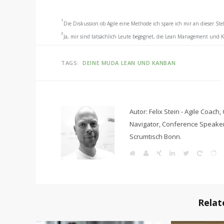
1
Die Diskussion ob Agile eine Methode ich spare ich mir an dieser Stel
2
Ja, mir sind tatsächlich Leute begegnet, die Lean Management und
TAGS:
DEINE MUDA
LEAN UND KANBAN
Autor: Felix Stein - Agile Coa
Navigator, Conference Speake
Scrumtisch Bonn.
W
A
X
L
T
S
S
e
g
i
i
w
c
c
b
i
n
n
i
r
r
s
l
g
k
t
u
u
i
e
e
t
m
m
t
P
d
e
.
A
e
r
i
r
o
l
o
n
r
l
Relat
c
g
i
e
a
s
n