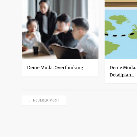
s
c
e
Deine Muda: Overthinking
Deine Muda: 
Detailplan...
← NEUERER POST