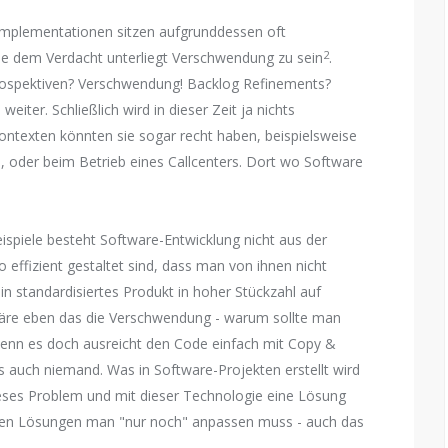
-Implementationen sitzen aufgrunddessen oft
2
eue dem Verdacht unterliegt Verschwendung zu sein
.
rospektiven? Verschwendung! Backlog Refinements?
ter. Schließlich wird in dieser Zeit ja nichts
Kontexten könnten sie sogar recht haben, beispielsweise
e, oder beim Betrieb eines Callcenters. Dort wo Software
ispiele besteht Software-Entwicklung nicht aus der
o effizient gestaltet sind, dass man von ihnen nicht
in standardisiertes Produkt in hoher Stückzahl auf
e wäre eben das die Verschwendung - warum sollte man
enn es doch ausreicht den Code einfach mit Copy &
 auch niemand. Was in Software-Projekten erstellt wird
ieses Problem und mit dieser Technologie eine Lösung
deren Lösungen man "nur noch" anpassen muss - auch das