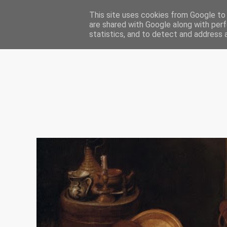
Home
In Other News
Speaking
Podcast
This site uses cookies from Google to d
are shared with Google along with perf
statistics, and to detect and address 