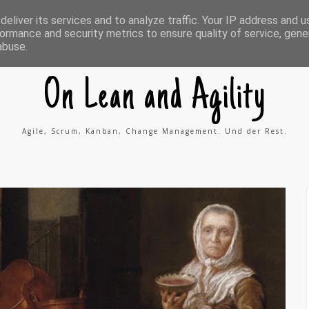
ing
Kontakt
Impressum
A
eliver its services and to analyze traffic. Your IP address and 
g
ormance and security metrics to ensure quality of service, gen
i
l
abuse.
e
P
r
o
On Lean and Agility
c
e
s
s
Agile, Scrum, Kanban, Change Management. Und der Rest.