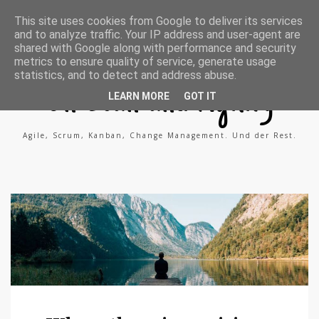
A
X
L
This site uses cookies from Google to deliver its services
g
i
i
and to analyze traffic. Your IP address and user-agent are
i
n
n
l
g
k
shared with Google along with performance and security
e
e
metrics to ensure quality of service, generate usage
P
d
statistics, and to detect and address abuse.
r
i
o
n
On Lean and Agility
c
LEARN MORE
GOT IT
e
s
s
Agile, Scrum, Kanban, Change Management. Und der Rest.