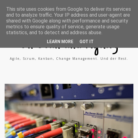
A
X
L
This site uses cookies from Google to deliver its services
g
i
i
and to analyze traffic. Your IP address and user-agent are
i
n
n
l
g
k
shared with Google along with performance and security
e
e
metrics to ensure quality of service, generate usage
P
d
statistics, and to detect and address abuse.
r
i
o
n
On Lean and Agility
c
LEARN MORE
GOT IT
e
s
s
Agile, Scrum, Kanban, Change Management. Und der Rest.