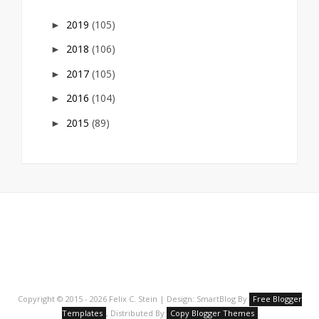
2019
(105)
►
2018
(106)
►
2017
(105)
►
2016
(104)
►
2015
(89)
►
Copyright © 2015 - 2026 Felix C. Stein | Design: SmartBlog By
Free Blogger
Templates
, Distributed By
Copy Blogger Themes