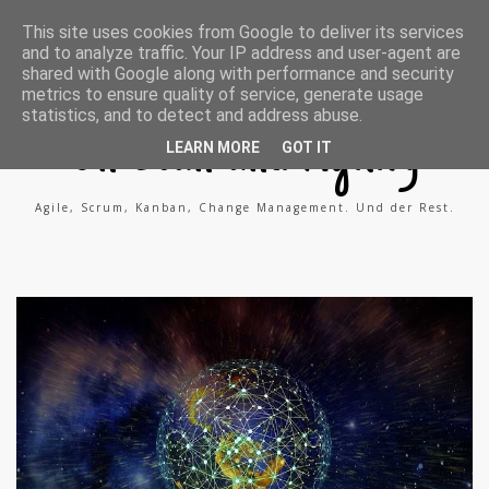
A
X
L
This site uses cookies from Google to deliver its services
g
i
i
and to analyze traffic. Your IP address and user-agent are
i
n
n
l
g
k
shared with Google along with performance and security
e
e
metrics to ensure quality of service, generate usage
P
d
statistics, and to detect and address abuse.
r
i
o
n
On Lean and Agility
c
LEARN MORE
GOT IT
e
s
s
Agile, Scrum, Kanban, Change Management. Und der Rest.