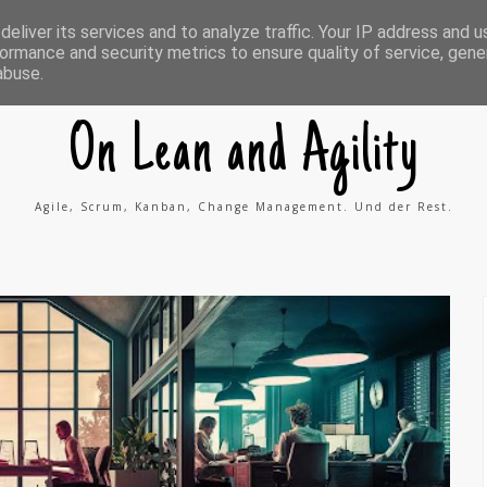
ing
Kontakt
Impressum
A
eliver its services and to analyze traffic. Your IP address and 
g
ormance and security metrics to ensure quality of service, gen
i
l
abuse.
e
P
r
o
On Lean and Agility
c
e
s
s
Agile, Scrum, Kanban, Change Management. Und der Rest.