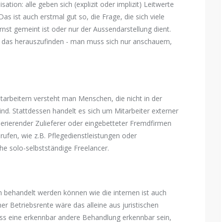
ation: alle geben sich (explizit oder implizit) Leitwerte
s ist auch erstmal gut so, die Frage, die sich viele
 ernst gemeint ist oder nur der Aussendarstellung dient.
it, das herauszufinden - man muss sich nur anschauem,
arbeitern versteht man Menschen, die nicht in der
 sind. Stattdessen handelt es sich um Mitarbeiter externer
perierender Zulieferer oder eingebetteter Fremdfirmen
erufen, wie z.B. Pflegedienstleistungen oder
e solo-selbstständige Freelancer.
h behandelt werden können wie die internen ist auch
ner Betriebsrente wäre das alleine aus juristischen
uss eine erkennbar andere Behandlung erkennbar sein,