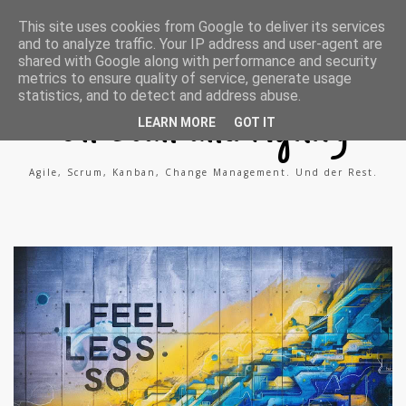
A
X
L
This site uses cookies from Google to deliver its services
g
i
i
and to analyze traffic. Your IP address and user-agent are
i
n
n
l
g
k
shared with Google along with performance and security
e
e
metrics to ensure quality of service, generate usage
P
d
statistics, and to detect and address abuse.
r
i
o
n
On Lean and Agility
c
LEARN MORE
GOT IT
e
s
s
Agile, Scrum, Kanban, Change Management. Und der Rest.