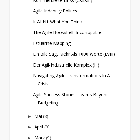
Kommentierte Links (CXXXXI)
Agile Indentity Politics
It AI-N't What You Think!
The Agile Bookshelf: Incorruptible
Estuarine Mapping
Ein Bild Sagt Mehr Als 1000 Worte (LVIII)
Der Agil-Industrielle Komplex (III)
Navigating Agile Transformations In A
Crisis
Agile Success Stories: Teams Beyond
Budgeting
Mai
(8)
►
April
(9)
►
März
(9)
►