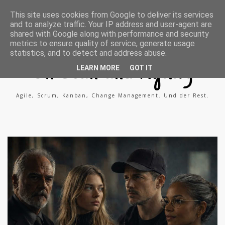
A
X
L
This site uses cookies from Google to deliver its services
g
i
i
and to analyze traffic. Your IP address and user-agent are
i
n
n
l
g
k
shared with Google along with performance and security
e
e
metrics to ensure quality of service, generate usage
P
d
statistics, and to detect and address abuse.
r
i
o
n
On Lean and Agility
c
LEARN MORE
GOT IT
e
s
s
Agile, Scrum, Kanban, Change Management. Und der Rest.