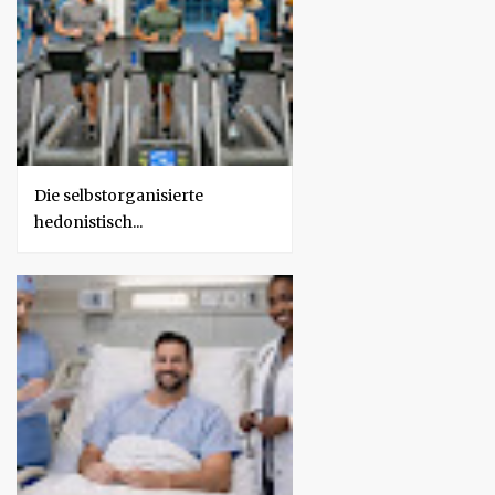
m
y
y
Die selbstorganisierte
hedonistisch...