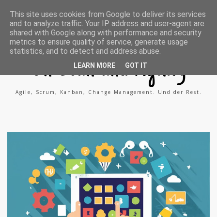
A
X
L
This site uses cookies from Google to deliver its services
g
i
i
and to analyze traffic. Your IP address and user-agent are
i
n
n
l
g
k
shared with Google along with performance and security
e
e
metrics to ensure quality of service, generate usage
P
d
statistics, and to detect and address abuse.
r
i
o
n
On Lean and Agility
c
LEARN MORE
GOT IT
e
s
s
Agile, Scrum, Kanban, Change Management. Und der Rest.