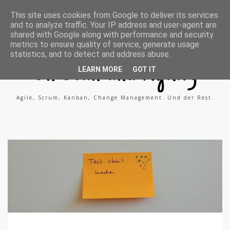
A
X
L
This site uses cookies from Google to deliver its services
g
i
i
and to analyze traffic. Your IP address and user-agent are
i
n
n
l
g
k
shared with Google along with performance and security
e
e
metrics to ensure quality of service, generate usage
P
d
statistics, and to detect and address abuse.
r
i
o
n
On Lean and Agility
c
LEARN MORE
GOT IT
e
s
s
Agile, Scrum, Kanban, Change Management. Und der Rest.