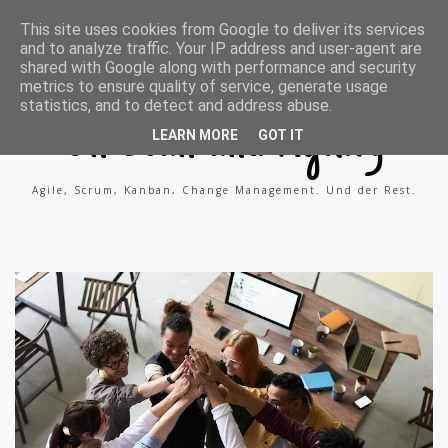
A
X
L
This site uses cookies from Google to deliver its services
g
i
i
and to analyze traffic. Your IP address and user-agent are
i
n
n
l
g
k
shared with Google along with performance and security
e
e
metrics to ensure quality of service, generate usage
P
d
statistics, and to detect and address abuse.
r
i
o
n
On Lean and Agility
c
LEARN MORE
GOT IT
e
s
s
Agile, Scrum, Kanban, Change Management. Und der Rest.