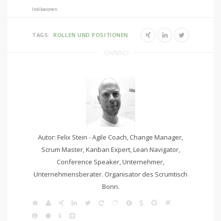
Indikatoren.
TAGS:
ROLLEN UND POSITIONEN
Autor: Felix Stein - Agile Coach, Change Manager,
Scrum Master, Kanban Expert, Lean Navigator,
Conference Speaker, Unternehmer,
Unternehmensberater. Organisator des Scrumtisch
Bonn.
W
A
X
L
T
S
S
L
S
K
F
e
g
i
i
w
c
c
e
A
a
l
I
b
i
L
I
n
S
n
i
r
r
S
F
n
i