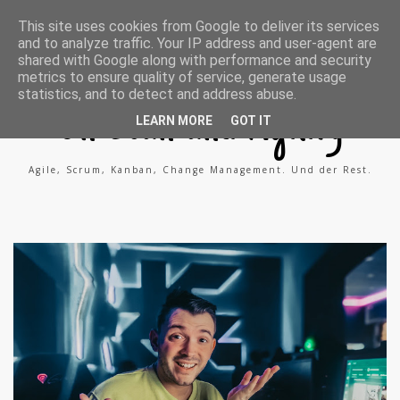
A
X
L
This site uses cookies from Google to deliver its services
g
i
i
and to analyze traffic. Your IP address and user-agent are
i
n
n
l
g
k
shared with Google along with performance and security
e
e
metrics to ensure quality of service, generate usage
P
d
statistics, and to detect and address abuse.
r
i
o
n
On Lean and Agility
c
LEARN MORE
GOT IT
e
s
s
Agile, Scrum, Kanban, Change Management. Und der Rest.