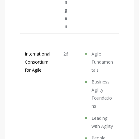
n
g
e
n
International
26
Agile
Consortium
Fundamen
for Agile
tals
Business
Agility
Foundatio
ns
Leading
with Agility
People