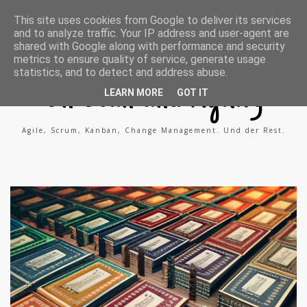
A
X
L
This site uses cookies from Google to deliver its services
g
i
i
and to analyze traffic. Your IP address and user-agent are
i
n
n
l
g
k
shared with Google along with performance and security
e
e
metrics to ensure quality of service, generate usage
P
d
statistics, and to detect and address abuse.
r
i
o
n
On Lean and Agility
c
LEARN MORE
GOT IT
e
s
s
Agile, Scrum, Kanban, Change Management. Und der Rest.