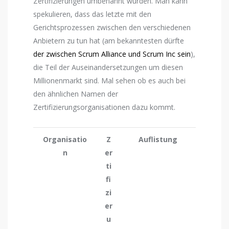
Zertifizierungen umbenannt wurden. Man kann
spekulieren, dass das letzte mit den
Gerichtsprozessen zwischen den verschiedenen
Anbietern zu tun hat (am bekanntesten dürfte
der zwischen Scrum Alliance und Scrum Inc sein
),
die Teil der Auseinandersetzungen um diesen
Millionenmarkt sind. Mal sehen ob es auch bei
den ähnlichen Namen der
Zertifizierungsorganisationen dazu kommt.
Organisatio
Z
Auflistung
n
er
ti
fi
zi
er
u